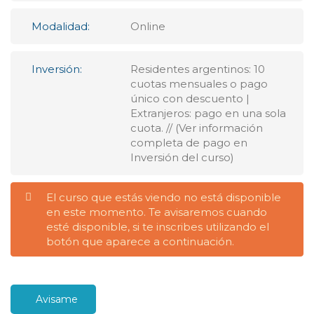
Modalidad:
Online
Inversión:
Residentes argentinos: 10
cuotas mensuales o pago
único con descuento |
Extranjeros: pago en una sola
cuota. // (Ver información
completa de pago en
Inversión del curso)
El curso que estás viendo no está disponible
en este momento. Te avisaremos cuando
esté disponible, si te inscribes utilizando el
botón que aparece a continuación.
Avisame