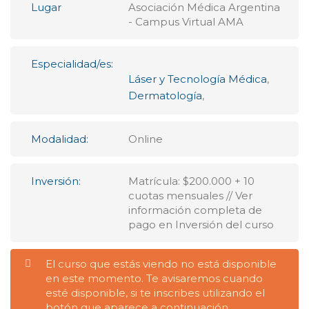
Lugar
Asociación Médica Argentina
- Campus Virtual AMA
Especialidad/es:
Láser y Tecnología Médica
,
Dermatología
,
Modalidad:
Online
Inversión:
Matrícula: $200.000 + 10
cuotas mensuales // Ver
información completa de
pago en Inversión del curso
El curso que estás viendo no está disponible
en este momento. Te avisaremos cuando
esté disponible, si te inscribes utilizando el
botón que aparece a continuación.