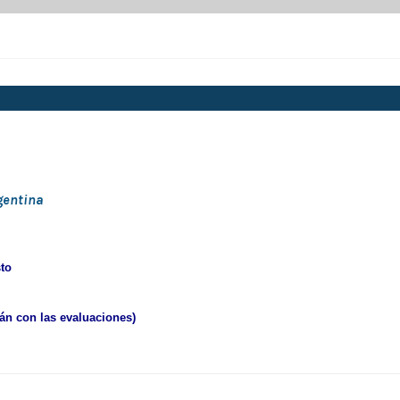
gentina
to
rán con las evaluaciones)