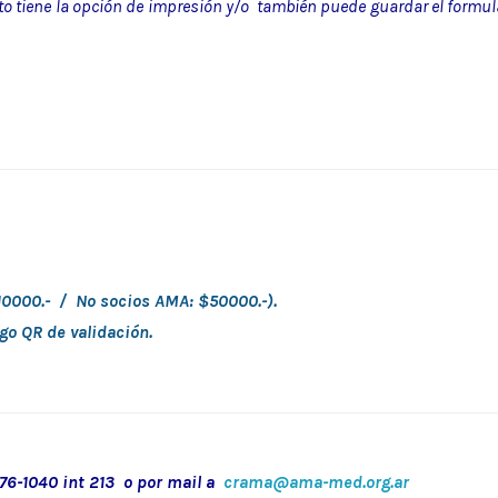
o tiene la opción de impresión y/o también puede guardar el formul
 $10000.- / No socios AMA:
$50000.-
).
igo QR de validación.
276-1040 int 213 o por mail a
crama@ama-med.org.ar