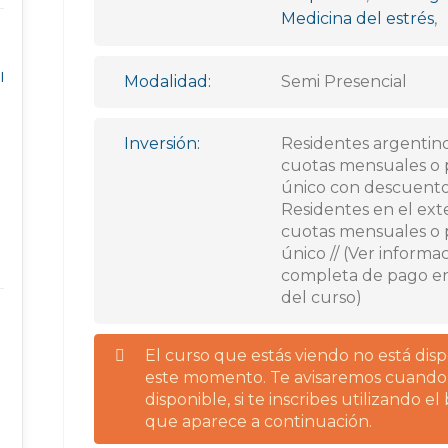
Medicina del estrés
,
l
Modalidad:
Semi Presencial
Inversión:
Residentes argentino
cuotas mensuales o
único con descuento
Residentes en el exte
cuotas mensuales o
único // (Ver informa
completa de pago en
del curso)
El curso que estás viendo no está dis
este momento. Te avisaremos cuando
disponible, si te inscribes utilizando e
que aparece a continuación.