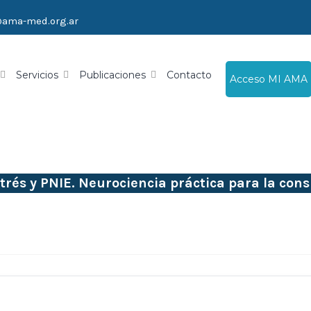
@ama-med.org.ar
Servicios
Publicaciones
Contacto
Acceso MI AMA
trés y PNIE. Neurociencia práctica para la cons
clínica.