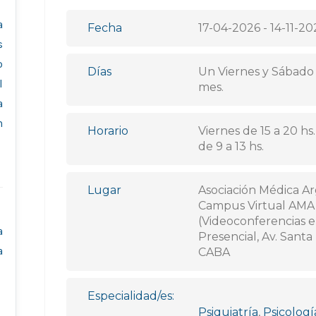
a
Fecha
17-04-2026 - 14-11-20
s
o
Días
Un Viernes y Sábado
l
mes.
a
n
Horario
Viernes de 15 a 20 hs
de 9 a 13 hs.
Lugar
Asociación Médica Ar
Campus Virtual AMA
(Videoconferencias en
a
Presencial, Av. Santa 
a
CABA
Especialidad/es:
Psiquiatría
,
Psicologí